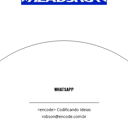
WHATSAPP
<encode> Codificando Ideias
robson@encode.com.br